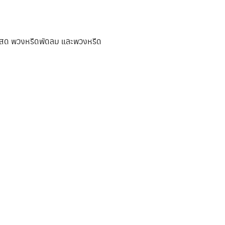
ไม้สด พวงหรีดพัดลม และพวงหรีด