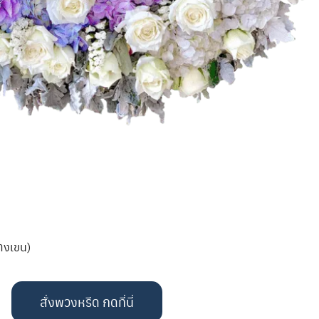
บางเขน)
สั่งพวงหรีด กดที่นี่