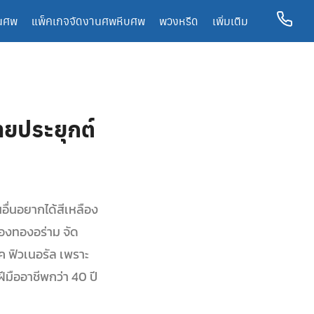
นศพ
แพ็คเกจจัดงานศพ
หีบศพ
พวงหรีด
เพิ่มเติม
ทยประยุกต์
ื่นอยากได้สีเหลือง
ืองทองอร่าม จัด
 ฟิวเนอรัล เพราะ
มืออาชีพกว่า 40 ปี