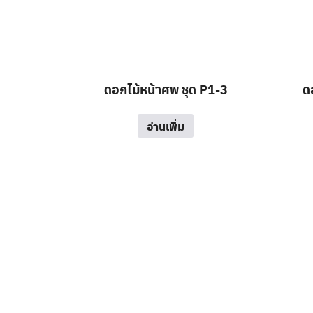
ดอกไม้หน้าศพ ชุด P1-3
ด
อ่านเพิ่ม