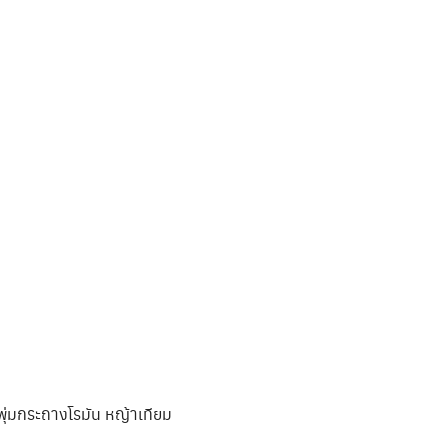
พุ่มกระถางโรมัน หญ้าเทียม