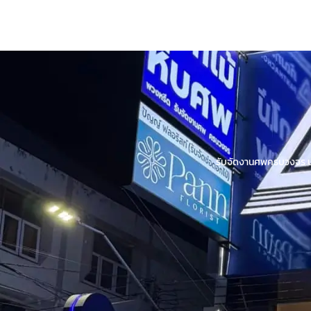
รับจัดงานศพครบวงจร บร