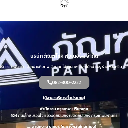
บริษัท ภัณฑโชค ฟิวเนอรัล จำกัด
ิการทั่วประเทศ จำหน่ายหีบศพ จัดดอกไม้งานศพ ดอกไม้หน้าเมรุ ร้านพวงหรีด ร
082-300-2222
(มีสาขาบริการทั่วประเทศ)
สำนักงาน กรุงเทพ-ปริมณฑล
624 ถนนโกสุมรวมใจ แขวงดอนเมือง เขตดอนเมือง กรุงเทพมหานคร
สำนักงาน ราชบุรี (และจังหวัดใกล้เคียง)