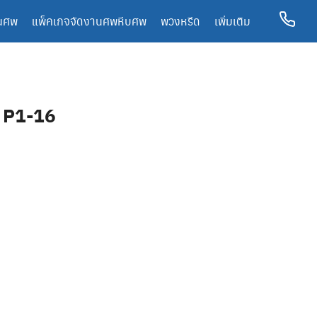
นศพ
แพ็คเกจจัดงานศพ
หีบศพ
พวงหรีด
เพิ่มเติม
ด P1-16