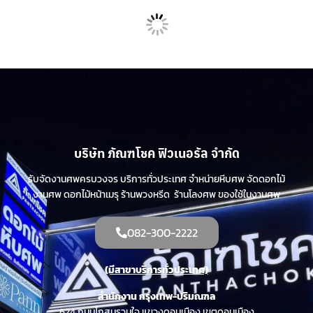
บริษัท ภัณฑโชค ฟิวเนอรัล จำกัด
รับจัดงานศพครบวงจร บริการทั่วประเทศ จำหน่ายหีบศพ จัดดอกไม้
งานศพ ดอกไม้หน้าเมรุ ร้านพวงหรีด ร้านโลงศพ ของใช้ในงานศพ
082-300-2222
(มีสาขาบริการทั่วประเทศ)
สำนักงาน กรุงเทพ-ปริมณฑล
624 ถนนโกสุมรวมใจ แขวงดอนเมือง เขตดอนเมือง