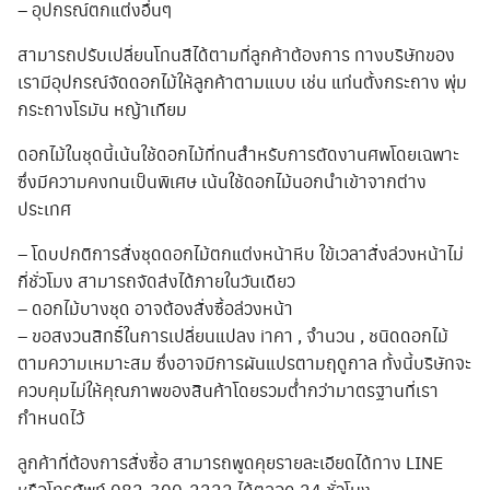
– อุปกรณ์ตกแต่งอื่นๆ
สามารถปรับเปลี่ยนโทนสีได้ตามที่ลูกค้าต้องการ ทางบริษัทของ
เรามีอุปกรณ์จัดดอกไม้ให้ลูกค้าตามแบบ เช่น แท่นตั้งกระถาง พุ่ม
กระถางโรมัน หญ้าเทียม
ดอกไม้ในชุดนี้เน้นใช้ดอกไม้ที่ทนสำหรับการตัดงานศพโดยเฉพาะ
ซึ่งมีความคงทนเป็นพิเศษ เน้นใช้ดอกไม้นอกนำเข้าจากต่าง
ประเทศ
– โดบปกติการสั่งชุดดอกไม้ตกแต่งหน้าหีบ ใข้เวลาสั่งล่วงหน้าไม่
กี่ชั่วโมง สามารถจัดส่งได้ภายในวันเดียว
– ดอกไม้บางชุด อาจต้องสั่งซื้อล่วงหน้า
– ขอสงวนสิทธิ์ในการเปลี่ยนแปลง iาคา , จำนวน , ชนิดดอกไม้
ตามความเหมาะสม ซึ่งอาจมีการผันแปรตามฤดูกาล ทั้งนี้บริษัทจะ
ควบคุมไม่ให้คุณภาพของสินค้าโดยรวมต่ำกว่ามาตรฐานที่เรา
กำหนดไว้
ลูกค้าที่ต้องการสั่งซื้อ สามารถพูดคุยรายละเอียดได้ทาง LINE
หรือโทรศัพท์ 082-300-2222 ได้ตลอด 24 ชั่วโมง