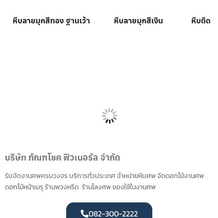
หีบลายมุกสีทอง ฐานเว้า
หีบลายมุกสีเงิน
หีบติด
บริษัท ภัณฑโชค ฟิวเนอรัล จำกัด
รับจัดงานศพครบวงจร บริการทั่วประเทศ จำหน่ายหีบศพ จัดดอกไม้งานศพ
ดอกไม้หน้าเมรุ ร้านพวงหรีด ร้านโลงศพ ของใช้ในงานศพ
082-300-2222