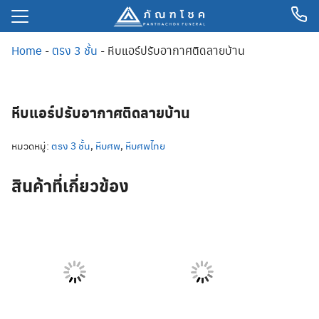
Home
-
ตรง 3 ชั้น
-
หีบแอร์ปรับอากาศติดลายบ้าน
ลัก
หีบแอร์ปรับอากาศติดลายบ้าน
ม้งานศพ
เกจจัดงานศพ
หมวดหมู่:
ตรง 3 ชั้น
,
หีบศพ
,
หีบศพไทย
พ
สินค้าที่เกี่ยวข้อง
ีด
ิม