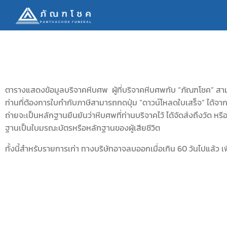
ตารางแสดงข้อมูลบริจาคหีบศพ ผู้ที่บริจาคหีบศพกับ “ภัณฑโชค” สาม
ท่านที่ต้องการใบกำกับภาษีสามารถกดปุ่ม “ดาวน์โหลดใบเสร็จ” ได้จา
ถ่ายจะเป็นหลักฐานยืนยันว่าหีบศพที่ท่านบริจาคไว้ ได้จัดส่งถึงวัด หรื
ฐานเป็นใบมรณะบัตรหรือหลักฐานของผู้เสียชีวิต
ทั้งนี้สำหรับรายการเก่า ทางบริษัทอาจลบออกเมื่อเกิน 60 วันไปแล้ว