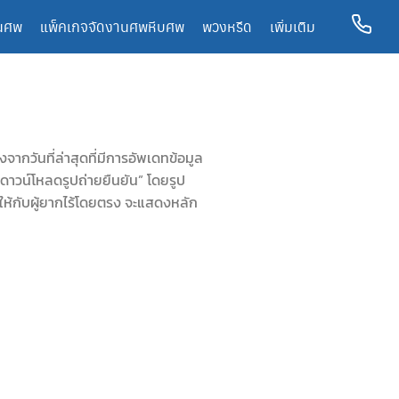
นศพ
แพ็คเกจจัดงานศพ
หีบศพ
พวงหรีด
เพิ่มเติม
กวันที่ล่าสุดที่มีการอัพเดทข้อมูล
ดาวน์โหลดรูปถ่ายยืนยัน” โดยรูป
จาคให้กับผู้ยากไร้โดยตรง จะแสดงหลัก