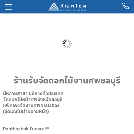
ลัก
ม้งานศพ
เกจจัดงานศพ
พ
ร้านรับจัดดอกไม้งานศพชลบุรี
ีด
ิม
มีหลายสาขา บริการทั่วประเทศ
จัดดอกไม้หน้าศพจังหวัดชลบุรี
แพ็คเกจจัดงานศพครบวงจร
(จัดเองไม่ผ่านนายหน้า)
Panthachok Funeral™