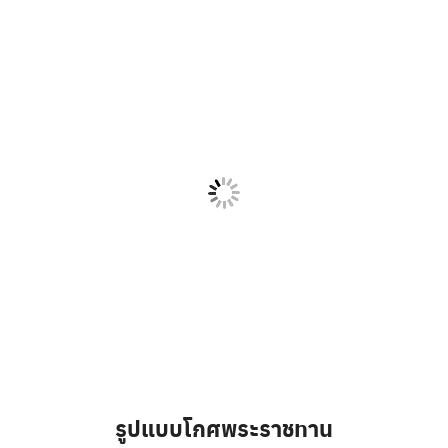
รูปแบบโกศพระราชทาน