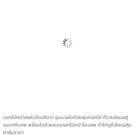
ดอกไม้หน้าศพในโทนสีขาว นุ่มนวลไปด้วยพุ่มดอกไม้ ที่รายล้อมอยู่
รอบๆหีบศพ พร้อมไปด้วยสวนดอกไม้หน้าโลงศพ ทำให้ดูยิ่งใหญ่คุ้ม
ค่าคุ้มราคา